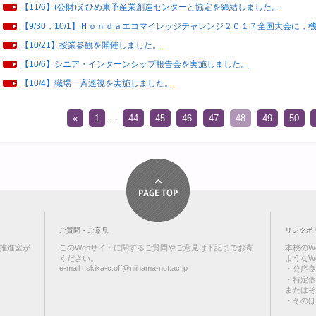
【11/6】(公財)えひめ東予産業創造センターと協定を締結しました。
【9/30，10/1】Ｈｏｎｄａエコマイレッジチャレンジ２０１７全国大会に
【10/21】授業参観を開催しました。
【10/6】シニア・インターンシップ報告会を実施しました。
【10/4】職場一斉巡視を実施しました。
«
1
…
44
45
46
47
48
49
50
ご質問・ご意見
リンクポ
報推進室が
このWebサイトに関するご質問やご意見は下記までお寄
本校のW
ください。
ようなW
e-mail : sk
ika-
c.off@n
iihama-nct.
ac.jp
・公序良
・特定個
またはそ
・そのほ