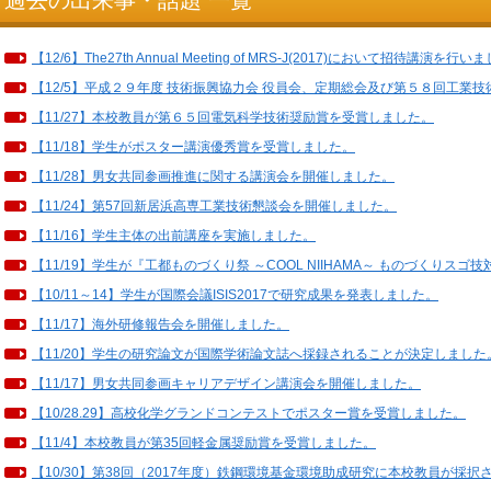
過去の出来事・話題 一覧
【12/6】The27th Annual Meeting of MRS-J(2017)において招待講演を行い
【12/5】平成２９年度 技術振興協力会 役員会、定期総会及び第５８回工業
【11/27】本校教員が第６５回電気科学技術奨励賞を受賞しました。
【11/18】学生がポスター講演優秀賞を受賞しました。
【11/28】男女共同参画推進に関する講演会を開催しました。
【11/24】第57回新居浜高専工業技術懇談会を開催しました。
【11/16】学生主体の出前講座を実施しました。
【11/19】学生が『工都ものづくり祭 ～COOL NIIHAMA～ ものづくりス
【10/11～14】学生が国際会議ISIS2017で研究成果を発表しました。
【11/17】海外研修報告会を開催しました。
【11/20】学生の研究論文が国際学術論文誌へ採録されることが決定しました
【11/17】男女共同参画キャリアデザイン講演会を開催しました。
【10/28.29】高校化学グランドコンテストでポスター賞を受賞しました。
【11/4】本校教員が第35回軽金属奨励賞を受賞しました。
【10/30】第38回（2017年度）鉄鋼環境基金環境助成研究に本校教員が採択