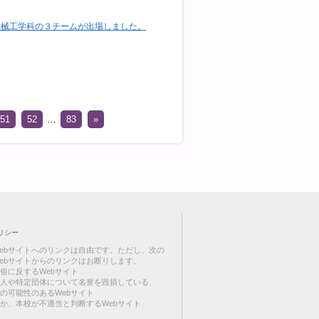
，機械工学科の３チームが出場しました。
51
52
…
83
»
リシー
ebサイトへのリンクは自由です。ただし、次の
ebサイトからのリンクはお断りします。
俗に反するWebサイト
人や特定団体について名誉を毀損している、
の可能性のあるWebサイト
か、本校が不適当と判断するWebサイト