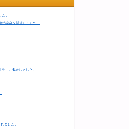
ました。
技術懇談会を開催しました。
ゴ技対決』に出場しました。
。
されました。