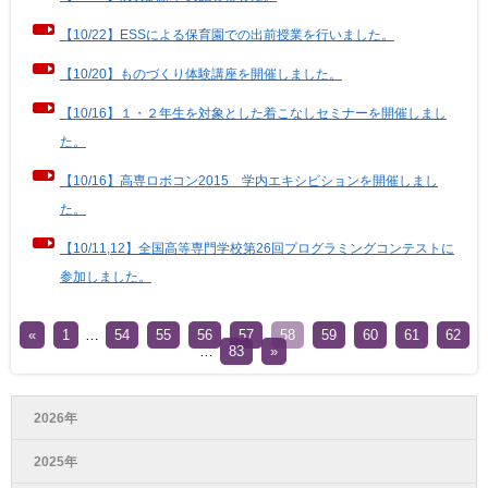
【10/22】ESSによる保育園での出前授業を行いました。
【10/20】ものづくり体験講座を開催しました。
【10/16】１・２年生を対象とした着こなしセミナーを開催しまし
た。
【10/16】高専ロボコン2015 学内エキシビションを開催しまし
た。
【10/11,12】全国高等専門学校第26回プログラミングコンテストに
参加しました。
«
1
…
54
55
56
57
58
59
60
61
62
…
83
»
2026年
2025年