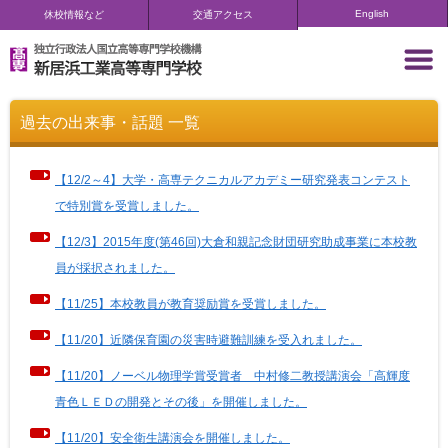
English
休校情報など
交通アクセス
過去の出来事・話題 一覧
【12/2～4】大学・高専テクニカルアカデミー研究発表コンテスト
で特別賞を受賞しました。
【12/3】2015年度(第46回)大倉和親記念財団研究助成事業に本校教
員が採択されました。
【11/25】本校教員が教育奨励賞を受賞しました。
【11/20】近隣保育園の災害時避難訓練を受入れました。
【11/20】ノーベル物理学賞受賞者 中村修二教授講演会「高輝度
青色ＬＥＤの開発とその後」を開催しました。
【11/20】安全衛生講演会を開催しました。