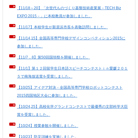
【11/18～20】「次世代ものづくり基盤技術産業展－TECH Biz
EXPO 2015－」に本校教員が参加しました。
【11/17】本校学生が新居浜市長を表敬訪問しました。
【11/14,15】全国高等専門学校デザインコンペティション2015に
参加しました。
【11/7，8】第50回国領祭を開催しました。
【11/1】第１２回留学生日本語スピーチコンテストｉｎ愛媛２０１
５で南海放送賞を受賞しました。
【10/25】アイデア対決・全国高等専門学校ロボットコンテスト
2015四国地区大会に参加しました。
【10/24,25】高校化学グランドコンテストで最優秀の文部科学大臣
賞を受賞しました。
【10/24】授業参観を開催しました。
【10/23】防災訓練を実施しました。