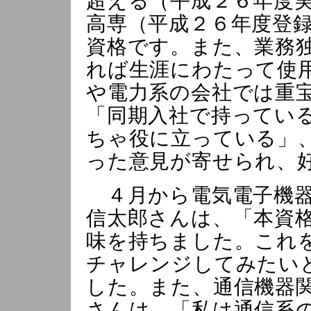
超える（平成２６年度
高専（平成２６年度登
資格です。また、業務
れば生涯にわたって使
や電力系の会社では重
「同期入社で持ってい
ちゃ役に立っている」
った意見が寄せられ、
４月から電気電子機器
信太郎さんは、「本資
味を持ちました。これ
チャレンジしてみたい
した。また、通信機器
さんは、「私は通信系