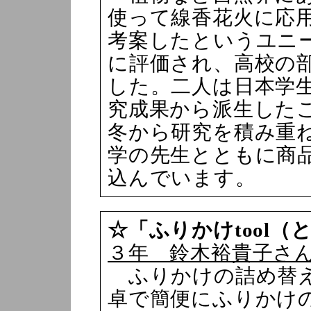
使って線香花火に応
考案したというユニ
に評価され、高校の
した。二人は日本学
究成果から派生した
冬から研究を積み重
学の先生とともに商
込んでいます。
☆「ふりかけtool（
３年 鈴木裕貴子さ
ふりかけの詰め替え
卓で簡便にふりかけ