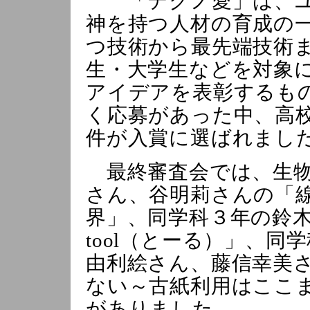
「テクノ愛」は、ユ
神を持つ人材の育成の
つ技術から最先端技術
生・大学生などを対象
アイデアを表彰するもの
く応募があった中、高
件が入賞に選ばれまし
最終審査会では、生物
さん、谷明莉さんの「
界」、同学科３年の鈴
tool（とーる）」、
由利絵さん、藤信幸美
ない～古紙利用はここ
がありました。