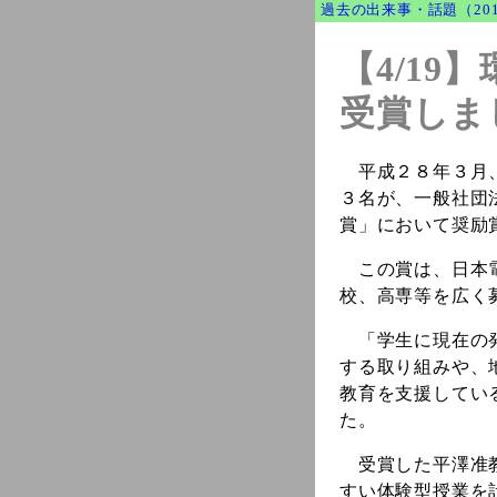
過去の出来事・話題（20
【4/1
受賞しま
平成２８年３月、本
３名が、一般社団
賞」において奨励
この賞は、日本電
校、高専等を広く
「学生に現在の発
する取り組みや、
教育を支援してい
た。
受賞した平澤准教
すい体験型授業を