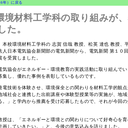
16年）に戻る
9】環境材料工学科の取り組みが
した。
校環境材料工学科の 志賀 信哉 教授、松英 達也 教授、平
法人日本電気協会新聞部の電気新聞から、電気新聞 第１０
賞を受賞しました。
気協会がエネルギー・環境教育の実践活動に取り組んでい
募集し、優れた事例を表彰しているものです。
電技術を体験させ、環境保全との関わりを材料工学的観点
地域社会と連携した出前講座や体験型授業等の実施が、地域
る。」と学内から推薦を受け応募したもので、それが今回の
授は、「エネルギーと環境との関わりについて好奇心を育
計画していきたい。」と、今後の意気込みを語りました。