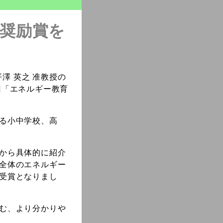
、奨励賞を
澤 英之 准教授の
回「エネルギー教育
る小中学校、高
から具体的に紹介
全体のエネルギー
受賞となりまし
む、より分かりや